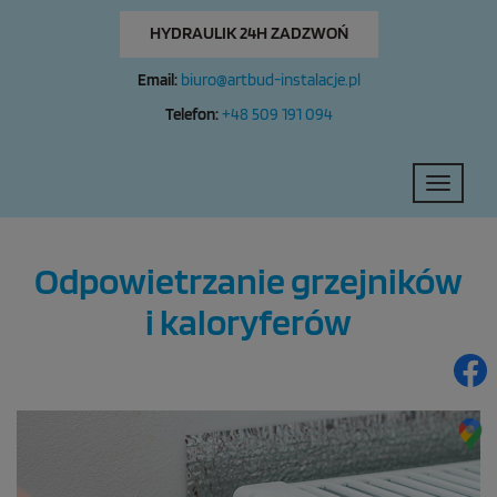
HYDRAULIK 24H ZADZWOŃ
Email:
biuro@artbud-instalacje.pl
Telefon:
+48 509 191 094
Toggle
navigati
Odpowietrzanie grzejników
i kaloryferów