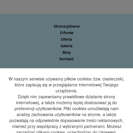
Strona główna
O firmie
Oferta
Galeria
Blog
Kontakt
Artbud.24h sp. z o.o.
W naszym serwisie używamy plików cookies (tzw. ciasteczek),
ul. Monterów 2/4
które zapisują się w przeglądarce internetowej Twojego
85-800 Bydgoszcz
urządzenia.
Dzięki nim zapewniamy prawidłowe działanie strony
ul. Kapuściska 2
internetowej, a także możemy lepiej dostosować ją do
85-807 Bydgoszcz
preferencji użytkowników. Pliki cookies umożliwiają nam
tel.
+48 509 191 094
analizę zachowania użytkowników na stronie, a także
email:
biuro@artbud-instalacje.pl
pozwalają na odpowiednie dopasowanie treści reklamowych,
również przy współpracy z wybranymi partnerami. Możesz
zarządzać plikami cookies, przechodząc do Ustawień.