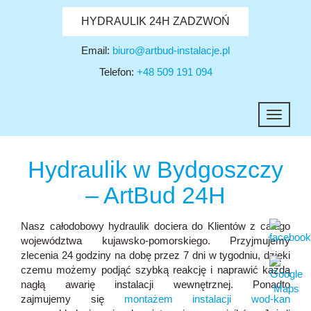
HYDRAULIK 24H ZADZWOŃ
Email:
biuro@artbud-instalacje.pl
Telefon:
+48 509 191 094
Toggle
navigati
Hydraulik w Bydgoszczy
– ArtBud 24H
Nasz
całodobowy hydraulik
dociera do Klientów z całego
województwa kujawsko-pomorskiego. Przyjmujemy
zlecenia 24 godziny na dobę przez 7 dni w tygodniu, dzięki
czemu możemy podjąć szybką reakcję i naprawić każdą
nagłą awarię instalacji wewnętrznej. Ponadto
zajmujemy się
montażem instalacji wod-kan