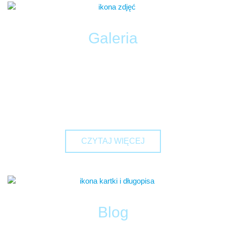
Galeria
Zapraszamy Państwa do zapoznania się z efektami naszej
pracy, które udokumentowaliśmy na zdjęciach,
znajdujących się w galerii. Fotografie przedstawiają
zamontowane przez nas instalacje gazowe, elektryczne
oraz piece i grzejniki.
CZYTAJ WIĘCEJ
Blog