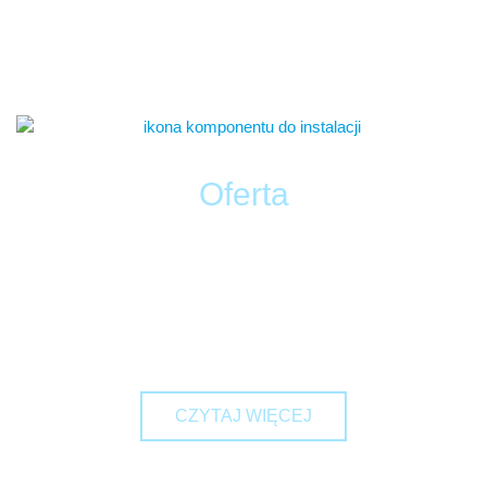
Oferta
Zachęcamy do zapoznania się z naszą ofertą, w której znajdą
Państwo wiele pomocnych rozwiązań. Wykwalifikowani
pracownicy działają w pogotowiu technicznym przez siedem dni
w tygodniu. Oprócz tego wykonujemy montaż i naprawy
instalacji wewnętrznych.
CZYTAJ WIĘCEJ