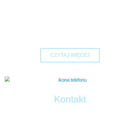
Jeżeli chcą Państwo dowiedzieć się więcej na temat
działalności pogotowia technicznego oraz kwestii związanych
z użytkowaniem instalacji wewnętrznych, zapraszamy
do odwiedzenia naszego bloga. Regularnie publikujemy
tam ciekawe i pouczające artykuły.
CZYTAJ WIĘCEJ
Kontakt
Zapraszamy do kontaktu z naszą firmą. Chętnie wysłuchamy
Państwa sugestii oraz odpowiemy na nurtujące pytania.
Zachęcamy do wypełnienia formularza lub kontaktu
telefonicznego.