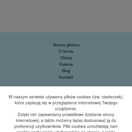
Strona główna
O firmie
Oferta
Galeria
Blog
Kontakt
Artbud.24h sp. z o.o.
W naszym serwisie używamy plików cookies (tzw. ciasteczek),
ul. Monterów 2/4
które zapisują się w przeglądarce internetowej Twojego
85-800 Bydgoszcz
urządzenia.
Dzięki nim zapewniamy prawidłowe działanie strony
ul. Kapuściska 2
internetowej, a także możemy lepiej dostosować ją do
85-807 Bydgoszcz
preferencji użytkowników. Pliki cookies umożliwiają nam
tel.
+48 509 191 094