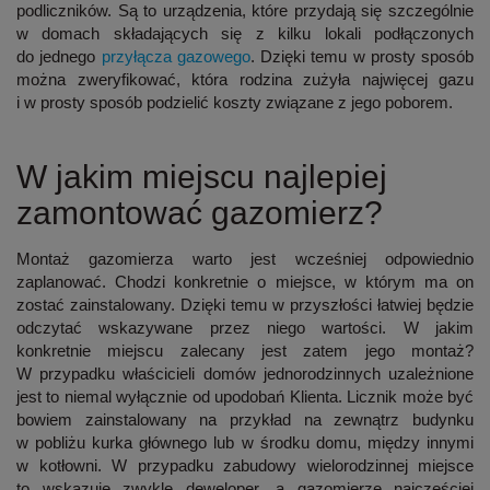
podliczników. Są to urządzenia, które przydają się szczególnie
w domach składających się z kilku lokali podłączonych
do jednego
przyłącza gazowego
. Dzięki temu w prosty sposób
można zweryfikować, która rodzina zużyła najwięcej gazu
i w prosty sposób podzielić koszty związane z jego poborem.
W jakim miejscu najlepiej
zamontować gazomierz?
Montaż gazomierza warto jest wcześniej odpowiednio
zaplanować. Chodzi konkretnie o miejsce, w którym ma on
zostać zainstalowany. Dzięki temu w przyszłości łatwiej będzie
odczytać wskazywane przez niego wartości. W jakim
konkretnie miejscu zalecany jest zatem jego montaż?
W przypadku właścicieli domów jednorodzinnych
uzależnione
jest to niemal wyłącznie od upodobań Klienta
. Licznik może być
bowiem zainstalowany na przykład na zewnątrz budynku
w pobliżu kurka głównego lub w środku domu, między innymi
w kotłowni.
W przypadku zabudowy wielorodzinnej miejsce
to wskazuje zwykle deweloper
, a gazomierze najczęściej