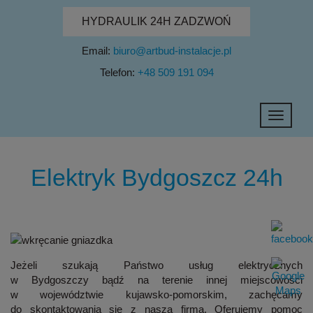
HYDRAULIK 24H ZADZWOŃ
Email:
biuro@artbud-instalacje.pl
Telefon:
+48 509 191 094
Toggle
navigati
Elektryk Bydgoszcz 24h
Jeżeli szukają Państwo
usług elektrycznych
w Bydgoszczy
bądź na terenie innej miejscowości
w województwie kujawsko-pomorskim, zachęcamy
do skontaktowania się z naszą firmą. Oferujemy pomoc