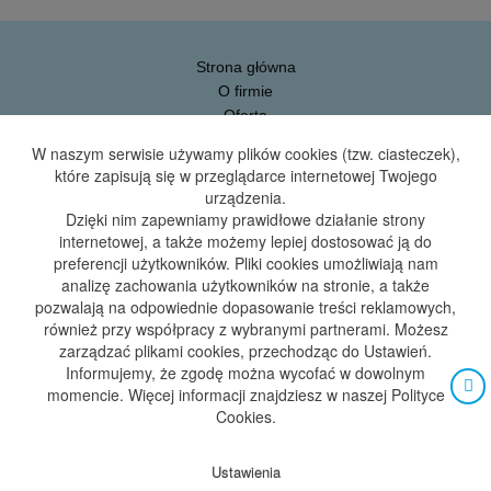
Strona główna
O firmie
Oferta
Galeria
W naszym serwisie używamy plików cookies (tzw. ciasteczek),
Blog
które zapisują się w przeglądarce internetowej Twojego
Kontakt
urządzenia.
Dzięki nim zapewniamy prawidłowe działanie strony
internetowej, a także możemy lepiej dostosować ją do
Artbud.24h sp. z o.o.
preferencji użytkowników. Pliki cookies umożliwiają nam
ul. Monterów 2/4
analizę zachowania użytkowników na stronie, a także
85-800 Bydgoszcz
pozwalają na odpowiednie dopasowanie treści reklamowych,
również przy współpracy z wybranymi partnerami. Możesz
ul. Kapuściska 2
zarządzać plikami cookies, przechodząc do Ustawień.
85-807 Bydgoszcz
Informujemy, że zgodę można wycofać w dowolnym
tel.
+48 509 191 094
momencie. Więcej informacji znajdziesz w naszej Polityce
email:
biuro@artbud-instalacje.pl
Cookies.
Ustawienia